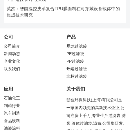
英杰：智能温控皮革复合TPU膜面料在可穿戴设备载体中的
集成技术研究
公司
产品
公司简介
尼龙过滤袋
新闻动态
PE过滤袋
企业文化
PP过滤袋
联系我们
热熔过滤袋
非标过滤袋
应用
关于我们
石油化工
斐瓯环保科技(上海)有限公司是
制药行业
一家国内领先的高新技术企业,公
汽车制造
司注资上千万,专业生产过滤袋,滤
食品饮料
袋,液体过滤袋,滤布,公司集研发,
油漆涂料