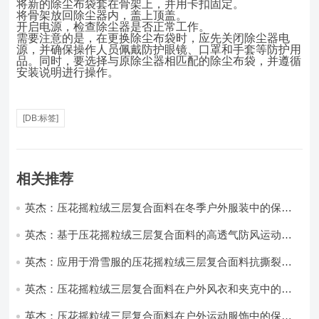
将新的除尘布袋套在骨架上，并用卡扣固定。
将骨架放回除尘器内，盖上顶盖。
开启电源，检查除尘器是否正常工作。
需要注意的是，在更换除尘布袋时，应先关闭除尘器电
源，并确保操作人员佩戴防护眼镜、口罩和手套等防护用
品。同时，要选择与原除尘器相匹配的除尘布袋，并遵循
安装说明进行操作。
[DB:标签]
相关推荐
英杰：压花摇粒绒三层复合面料在冬季户外服装中的保暖
性能优化研究
英杰：基于压花摇粒绒三层复合面料的高透气防风运动服
饰开发
英杰：应用于滑雪服的压花摇粒绒三层复合面料抗撕裂与
耐磨性提升技术
英杰：压花摇粒绒三层复合面料在户外风衣和夹克中的应
用与性能
英杰：压花摇粒绒三层复合面料在户外运动服饰中的保暖