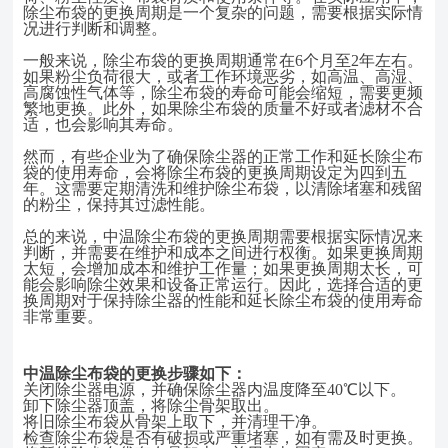
除尘布袋的更换周期是一个复杂的问题，需要根据实际情
况进行判断和调整。
一般来说，除尘布袋的更换周期通常在
6个月至2年左右。
如果粉尘负荷很大，或者工作环境恶劣，如高温、高湿、
高腐蚀性气体等，除尘布袋的寿命可能会缩短，需要更频
繁地更换。此外，如果除尘布袋的质量不好或者滤材不合
适，也会影响其寿命。
然而，有些企业为了确保除尘器的正常工作和延长除尘布
袋的使用寿命，会将除尘布袋的更换周期设定为四到五
年。这需要定期清洗和维护除尘布袋，以清除堵塞和残留
的粉尘，保持其过滤性能。
总的来说，中温除尘布袋的更换周期需要根据实际情况来
判断，并需要在维护和成本之间进行权衡。如果更换周期
太短，会增加成本和维护工作量；如果更换周期太长，可
能会影响除尘效果和设备正常运行。因此，选择合适的更
换周期对于保持除尘器的性能和延长除尘布袋的使用寿命
非常重要。
中温除尘布袋的更换步骤如下：
关闭除尘器电源，并确保除尘器内温度降至
40℃以下。
卸下除尘器顶盖，将除尘骨架取出。
将旧除尘布袋从骨架上取下，并清理干净。
检查除尘布袋是否有破损或严重堵塞，如有需及时更换。