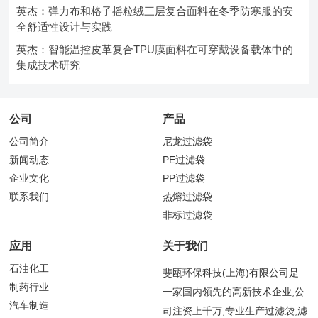
英杰：弹力布和格子摇粒绒三层复合面料在冬季防寒服的安
全舒适性设计与实践
英杰：智能温控皮革复合TPU膜面料在可穿戴设备载体中的
集成技术研究
公司
产品
公司简介
尼龙过滤袋
新闻动态
PE过滤袋
企业文化
PP过滤袋
联系我们
热熔过滤袋
非标过滤袋
应用
关于我们
石油化工
斐瓯环保科技(上海)有限公司是
制药行业
一家国内领先的高新技术企业,公
汽车制造
司注资上千万,专业生产过滤袋,滤