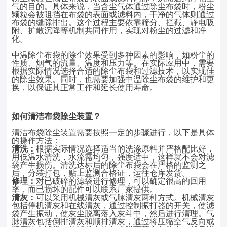
气的目的。具体来说，当含尘气体通过除尘布袋时，粉尘
颗粒会被阻挡在布袋的表面或滤料内，干净的气体则通过
布袋的缝隙排出。这个过程主要依靠筛分、拦截、静电吸
附、扩散沉降等机制共同作用，实现对粉尘的过滤和净
化。
中温除尘布袋的除尘效果受到多种因素的影响，如粉尘的
性质、烟气的流量、温度和压力等。在实际应用中，需要
根据实际情况选择合适的除尘布袋和过滤技术，以实现佳
的除尘效果。同时，也需要加强中温除尘布袋的维护和更
换，以保证其正常工作和延长使用寿命。
如何清洁布袋除尘装置
？
清洁布袋除尘装置需要按照一定的步骤进行，以下是具体
的操作方法：
清洗：
根据实际情况选择适当的洗涤原料并严格配比好，
用低温水清洗，水流需均匀，强度适中，这样就不会对滤
袋产生损伤。清洗达标后的除尘布袋会在严格的监测之
后，分装打包，贴上监测合格证，运往仓库发货。
修理：
对已破碎的滤袋进行修理，可以确定很高的回用
率，而已损坏的配件可
以联系厂家提供。
清灰：
可以采用机械清灰或气脉清灰两种方式。机械清灰
包括停机清灰和在线清灰，通过控制振打器的开关，使滤
袋产生振动，使灰尘脱离落入灰斗中，然后进行清理。气
脉清灰包括倒排清灰和顺排清灰，通过将压缩空气反向或