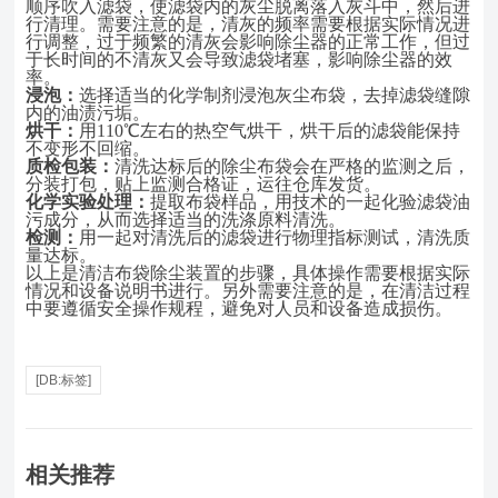
顺序吹入滤袋，使滤袋内的灰尘脱离落入灰斗中，然后进
行清理。需要注意的是，清灰的频率需要根据实际情况进
行调整，过于频繁的清灰会影响除尘器的正常工作，但过
于长时间的不清灰又会导致滤袋堵塞，影响除尘器的效
率。
浸泡：
选择适当的化学制剂浸泡灰尘布袋，去掉滤袋缝隙
内的油渍污垢。
烘干：
用
110℃左右的热空气烘干，烘干后的滤袋能保持
不变形不回缩。
质检包装：
清洗达标后的除尘布袋会在严格的监测之后，
分装打包，贴上监测合格证，运往仓库发货。
化学实验处理：
提取布袋样品，用技术的一起化验滤袋油
污成分，从而选择适当的洗涤原料清洗。
检测：
用一起对清洗后的滤袋进行物理指标测试，清洗质
量达标。
以上是清洁布袋除尘装置的步骤，具体操作需要根据实际
情况和设备说明书进行。另外需要注意的是，在清洁过程
中要遵循安全操作规程，避免对人员和设备造成损伤。
[DB:标签]
相关推荐