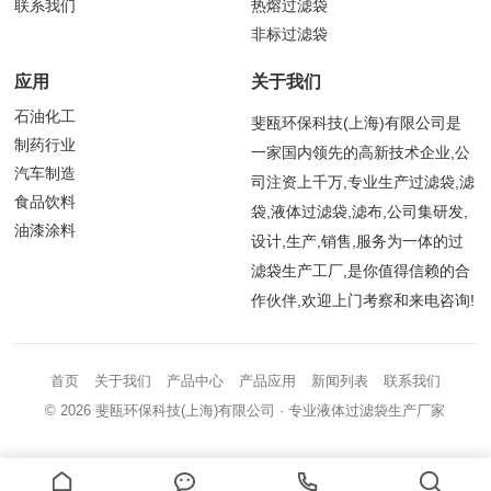
联系我们
热熔过滤袋
非标过滤袋
应用
关于我们
石油化工
斐瓯环保科技(上海)有限公司是
制药行业
一家国内领先的高新技术企业,公
汽车制造
司注资上千万,专业生产过滤袋,滤
食品饮料
袋,液体过滤袋,滤布,公司集研发,
油漆涂料
设计,生产,销售,服务为一体的过
滤袋生产工厂,是你值得信赖的合
作伙伴,欢迎上门考察和来电咨询!
首页
关于我们
产品中心
产品应用
新闻列表
联系我们
© 2026
斐瓯环保科技(上海)有限公司
· 专业液体过滤袋生产厂家