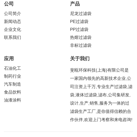
公司
产品
公司简介
尼龙过滤袋
新闻动态
PE过滤袋
企业文化
PP过滤袋
联系我们
热熔过滤袋
非标过滤袋
应用
关于我们
石油化工
斐瓯环保科技(上海)有限公司是
制药行业
一家国内领先的高新技术企业,公
汽车制造
司注资上千万,专业生产过滤袋,滤
食品饮料
袋,液体过滤袋,滤布,公司集研发,
油漆涂料
设计,生产,销售,服务为一体的过
滤袋生产工厂,是你值得信赖的合
作伙伴,欢迎上门考察和来电咨询!