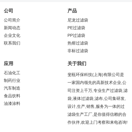
公司
产品
公司简介
尼龙过滤袋
新闻动态
PE过滤袋
企业文化
PP过滤袋
联系我们
热熔过滤袋
非标过滤袋
应用
关于我们
石油化工
斐瓯环保科技(上海)有限公司是
制药行业
一家国内领先的高新技术企业,公
汽车制造
司注资上千万,专业生产过滤袋,滤
食品饮料
袋,液体过滤袋,滤布,公司集研发,
油漆涂料
设计,生产,销售,服务为一体的过
滤袋生产工厂,是你值得信赖的合
作伙伴,欢迎上门考察和来电咨询!