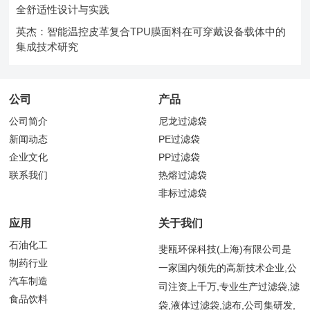
全舒适性设计与实践
英杰：智能温控皮革复合TPU膜面料在可穿戴设备载体中的
集成技术研究
公司
产品
公司简介
尼龙过滤袋
新闻动态
PE过滤袋
企业文化
PP过滤袋
联系我们
热熔过滤袋
非标过滤袋
应用
关于我们
石油化工
斐瓯环保科技(上海)有限公司是
制药行业
一家国内领先的高新技术企业,公
汽车制造
司注资上千万,专业生产过滤袋,滤
食品饮料
袋,液体过滤袋,滤布,公司集研发,