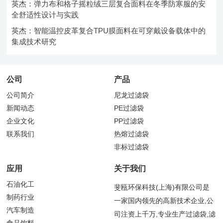
英杰：弹力布和格子摇粒绒三层复合面料在冬季防寒服的安
全舒适性设计与实践
英杰：智能温控皮革复合TPU膜面料在可穿戴设备载体中的
集成技术研究
公司
产品
公司简介
尼龙过滤袋
新闻动态
PE过滤袋
企业文化
PP过滤袋
联系我们
热熔过滤袋
非标过滤袋
应用
关于我们
石油化工
斐瓯环保科技(上海)有限公司是
制药行业
一家国内领先的高新技术企业,公
汽车制造
司注资上千万,专业生产过滤袋,滤