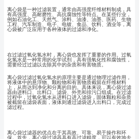
离心袋是一种过滤装置，通常由高强度纤维材料制成，具
有高强度、高耐磨性、高抗腐蚀性等特点。在某些行业，
例如石油化工、天然气、涂料、油漆、油墨、医药、生物
工程、汽车制造、电子、电镀、食品、饮料、酒业等，离
心袋被广泛应用于各种液体的过滤和净化。
在过滤过氧化氢水时，离心袋也发挥了重要的作用。过氧
化氢水是一种常用的化学试剂，具有强氧化性和腐蚀性，
需要经过过滤以去除其中的杂质和有害物质。
离心袋过滤过氧化氢水的原理主要是通过物理过滤作用，
将液体中的悬浮物、颗粒物和有害物质截留在纤维材料
上，从而达到净化和分离的目的。具体来说，离心袋过滤
器由进料口、出料口、滤袋、外壳和排污口组成。在过滤
过程中，过氧化氢水从进料口进入滤袋，固体颗粒和杂质
被截留在滤袋表面，液体则通过滤袋进入出料口，完成过
滤过程。
离心袋过滤器的优点在于其高效、可靠、易于操作和环
保。首先，离心袋过滤器具有高过滤精度，可以有效地去