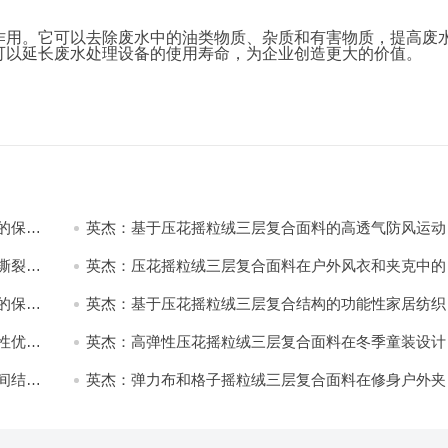
作用。它可以去除废水中的油类物质、杂质和有害物质，提高废
可以延长废水处理设备的使用寿命，为企业创造更大的价值。
的保暖
英杰：基于压花摇粒绒三层复合面料的高透气防风运动
饰开发
撕裂与
英杰：压花摇粒绒三层复合面料在户外风衣和夹克中的
用与性能
的保暖
英杰：基于压花摇粒绒三层复合结构的功能性家居纺织
开发与应用
性优化
英杰：高弹性压花摇粒绒三层复合面料在冬季童装设计
的应用实践
间结合
英杰：弹力布和格子摇粒绒三层复合面料在修身户外夹
中的弹性与保暖协同设计