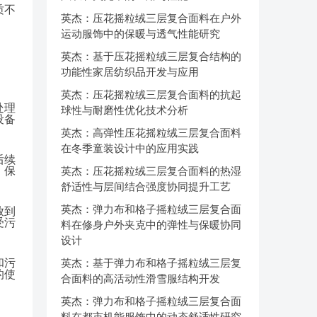
质不
英杰：压花摇粒绒三层复合面料在户外
运动服饰中的保暖与透气性能研究
英杰：基于压花摇粒绒三层复合结构的
功能性家居纺织品开发与应用
英杰：压花摇粒绒三层复合面料的抗起
处理
球性与耐磨性优化技术分析
设备
英杰：高弹性压花摇粒绒三层复合面料
在冬季童装设计中的应用实践
后续
，保
英杰：压花摇粒绒三层复合面料的热湿
舒适性与层间结合强度协同提升工艺
英杰：弹力布和格子摇粒绒三层复合面
放到
受污
料在修身户外夹克中的弹性与保暖协同
设计
和污
英杰：基于弹力布和格子摇粒绒三层复
的使
合面料的高活动性滑雪服结构开发
英杰：弹力布和格子摇粒绒三层复合面
料在都市机能服饰中的动态舒适性研究