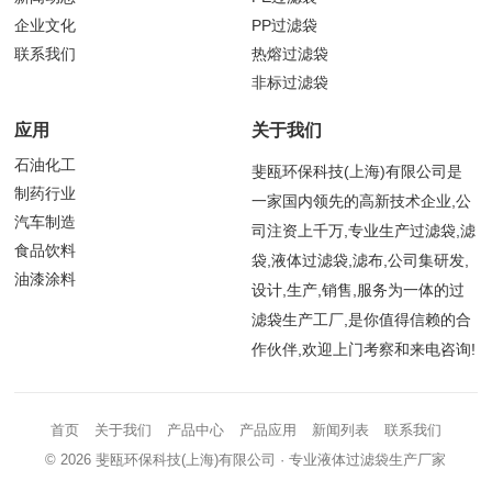
企业文化
PP过滤袋
联系我们
热熔过滤袋
非标过滤袋
应用
关于我们
石油化工
斐瓯环保科技(上海)有限公司是
制药行业
一家国内领先的高新技术企业,公
汽车制造
司注资上千万,专业生产过滤袋,滤
食品饮料
袋,液体过滤袋,滤布,公司集研发,
油漆涂料
设计,生产,销售,服务为一体的过
滤袋生产工厂,是你值得信赖的合
作伙伴,欢迎上门考察和来电咨询!
首页
关于我们
产品中心
产品应用
新闻列表
联系我们
© 2026
斐瓯环保科技(上海)有限公司
· 专业液体过滤袋生产厂家