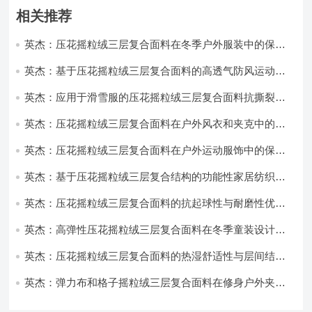
相关推荐
英杰：压花摇粒绒三层复合面料在冬季户外服装中的保暖
性能优化研究
英杰：基于压花摇粒绒三层复合面料的高透气防风运动服
饰开发
英杰：应用于滑雪服的压花摇粒绒三层复合面料抗撕裂与
耐磨性提升技术
英杰：压花摇粒绒三层复合面料在户外风衣和夹克中的应
用与性能
英杰：压花摇粒绒三层复合面料在户外运动服饰中的保暖
与透气性能研究
英杰：基于压花摇粒绒三层复合结构的功能性家居纺织品
开发与应用
英杰：压花摇粒绒三层复合面料的抗起球性与耐磨性优化
技术分析
英杰：高弹性压花摇粒绒三层复合面料在冬季童装设计中
的应用实践
英杰：压花摇粒绒三层复合面料的热湿舒适性与层间结合
强度协同提升工艺
英杰：弹力布和格子摇粒绒三层复合面料在修身户外夹克
中的弹性与保暖协同设计