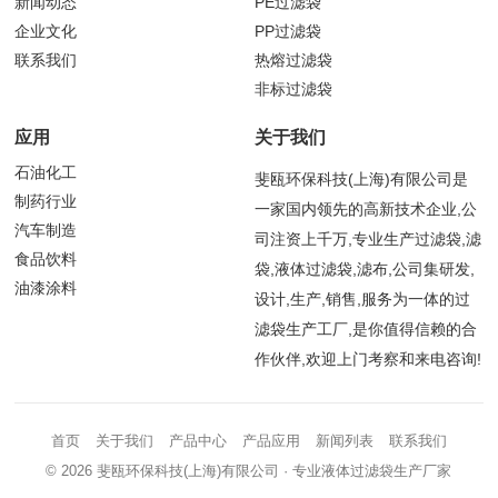
新闻动态
PE过滤袋
企业文化
PP过滤袋
联系我们
热熔过滤袋
非标过滤袋
应用
关于我们
石油化工
斐瓯环保科技(上海)有限公司是
制药行业
一家国内领先的高新技术企业,公
汽车制造
司注资上千万,专业生产过滤袋,滤
食品饮料
袋,液体过滤袋,滤布,公司集研发,
油漆涂料
设计,生产,销售,服务为一体的过
滤袋生产工厂,是你值得信赖的合
作伙伴,欢迎上门考察和来电咨询!
首页
关于我们
产品中心
产品应用
新闻列表
联系我们
© 2026
斐瓯环保科技(上海)有限公司
· 专业液体过滤袋生产厂家