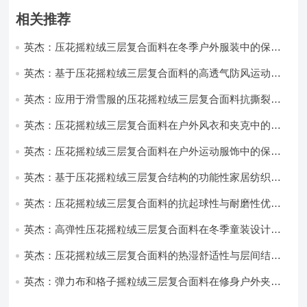
相关推荐
英杰：压花摇粒绒三层复合面料在冬季户外服装中的保暖
性能优化研究
英杰：基于压花摇粒绒三层复合面料的高透气防风运动服
饰开发
英杰：应用于滑雪服的压花摇粒绒三层复合面料抗撕裂与
耐磨性提升技术
英杰：压花摇粒绒三层复合面料在户外风衣和夹克中的应
用与性能
英杰：压花摇粒绒三层复合面料在户外运动服饰中的保暖
与透气性能研究
英杰：基于压花摇粒绒三层复合结构的功能性家居纺织品
开发与应用
英杰：压花摇粒绒三层复合面料的抗起球性与耐磨性优化
技术分析
英杰：高弹性压花摇粒绒三层复合面料在冬季童装设计中
的应用实践
英杰：压花摇粒绒三层复合面料的热湿舒适性与层间结合
强度协同提升工艺
英杰：弹力布和格子摇粒绒三层复合面料在修身户外夹克
中的弹性与保暖协同设计