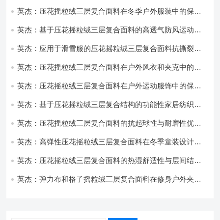
英杰：压花摇粒绒三层复合面料在冬季户外服装中的保暖
性能优化研究
英杰：基于压花摇粒绒三层复合面料的高透气防风运动服
饰开发
英杰：应用于滑雪服的压花摇粒绒三层复合面料抗撕裂与
耐磨性提升技术
英杰：压花摇粒绒三层复合面料在户外风衣和夹克中的应
用与性能
英杰：压花摇粒绒三层复合面料在户外运动服饰中的保暖
与透气性能研究
英杰：基于压花摇粒绒三层复合结构的功能性家居纺织品
开发与应用
英杰：压花摇粒绒三层复合面料的抗起球性与耐磨性优化
技术分析
英杰：高弹性压花摇粒绒三层复合面料在冬季童装设计中
的应用实践
英杰：压花摇粒绒三层复合面料的热湿舒适性与层间结合
强度协同提升工艺
英杰：弹力布和格子摇粒绒三层复合面料在修身户外夹克
中的弹性与保暖协同设计