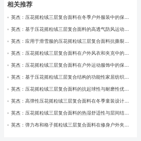
相关推荐
英杰：压花摇粒绒三层复合面料在冬季户外服装中的保暖
性能优化研究
英杰：基于压花摇粒绒三层复合面料的高透气防风运动服
饰开发
英杰：应用于滑雪服的压花摇粒绒三层复合面料抗撕裂与
耐磨性提升技术
英杰：压花摇粒绒三层复合面料在户外风衣和夹克中的应
用与性能
英杰：压花摇粒绒三层复合面料在户外运动服饰中的保暖
与透气性能研究
英杰：基于压花摇粒绒三层复合结构的功能性家居纺织品
开发与应用
英杰：压花摇粒绒三层复合面料的抗起球性与耐磨性优化
技术分析
英杰：高弹性压花摇粒绒三层复合面料在冬季童装设计中
的应用实践
英杰：压花摇粒绒三层复合面料的热湿舒适性与层间结合
强度协同提升工艺
英杰：弹力布和格子摇粒绒三层复合面料在修身户外夹克
中的弹性与保暖协同设计