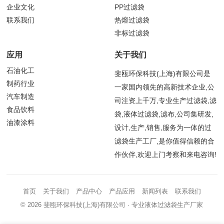
企业文化
PP过滤袋
联系我们
热熔过滤袋
非标过滤袋
应用
关于我们
石油化工
斐瓯环保科技(上海)有限公司是
制药行业
一家国内领先的高新技术企业,公
汽车制造
司注资上千万,专业生产过滤袋,滤
食品饮料
袋,液体过滤袋,滤布,公司集研发,
油漆涂料
设计,生产,销售,服务为一体的过
滤袋生产工厂,是你值得信赖的合
作伙伴,欢迎上门考察和来电咨询!
首页
关于我们
产品中心
产品应用
新闻列表
联系我们
© 2026
斐瓯环保科技(上海)有限公司
· 专业液体过滤袋生产厂家