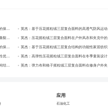
的保暖
英杰：基于压花摇粒绒三层复合面料的高透气防风运动
饰开发
撕裂与
英杰：压花摇粒绒三层复合面料在户外风衣和夹克中的
用与性能
的保暖
英杰：基于压花摇粒绒三层复合结构的功能性家居纺织
开发与应用
性优化
英杰：高弹性压花摇粒绒三层复合面料在冬季童装设计
的应用实践
间结合
英杰：弹力布和格子摇粒绒三层复合面料在修身户外夹
中的弹性与保暖协同设计
应用
袋
石油化工