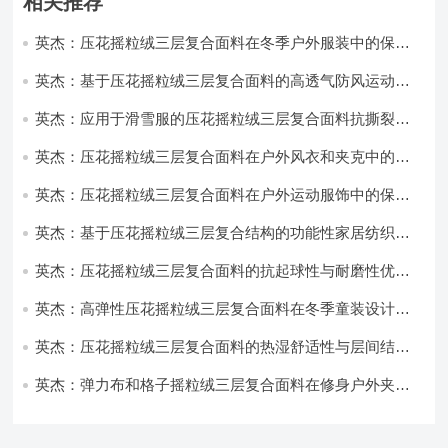
相关推荐
英杰：压花摇粒绒三层复合面料在冬季户外服装中的保暖
性能优化研究
英杰：基于压花摇粒绒三层复合面料的高透气防风运动服
饰开发
英杰：应用于滑雪服的压花摇粒绒三层复合面料抗撕裂与
耐磨性提升技术
英杰：压花摇粒绒三层复合面料在户外风衣和夹克中的应
用与性能
英杰：压花摇粒绒三层复合面料在户外运动服饰中的保暖
与透气性能研究
英杰：基于压花摇粒绒三层复合结构的功能性家居纺织品
开发与应用
英杰：压花摇粒绒三层复合面料的抗起球性与耐磨性优化
技术分析
英杰：高弹性压花摇粒绒三层复合面料在冬季童装设计中
的应用实践
英杰：压花摇粒绒三层复合面料的热湿舒适性与层间结合
强度协同提升工艺
英杰：弹力布和格子摇粒绒三层复合面料在修身户外夹克
中的弹性与保暖协同设计