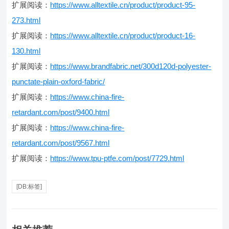
扩展阅读：
https://www.alltextile.cn/product/product-95-
273.html
扩展阅读：
https://www.alltextile.cn/product/product-16-
130.html
扩展阅读：
https://www.brandfabric.net/300d120d-polyester-
punctate-plain-oxford-fabric/
扩展阅读：
https://www.china-fire-
retardant.com/post/9400.html
扩展阅读：
https://www.china-fire-
retardant.com/post/9567.html
扩展阅读：
https://www.tpu-ptfe.com/post/7729.html
[DB:标签]