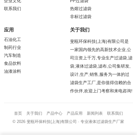
企业文化
PP过滤袋
联系我们
热熔过滤袋
非标过滤袋
应用
关于我们
石油化工
斐瓯环保科技(上海)有限公司是
制药行业
一家国内领先的高新技术企业,公
汽车制造
司注资上千万,专业生产过滤袋,滤
食品饮料
袋,液体过滤袋,滤布,公司集研发,
油漆涂料
设计,生产,销售,服务为一体的过
滤袋生产工厂,是你值得信赖的合
作伙伴,欢迎上门考察和来电咨询!
首页
关于我们
产品中心
产品应用
新闻列表
联系我们
© 2026
斐瓯环保科技(上海)有限公司
· 专业液体过滤袋生产厂家