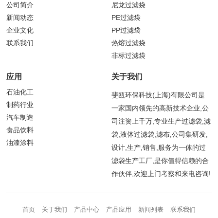
公司简介
尼龙过滤袋
新闻动态
PE过滤袋
企业文化
PP过滤袋
联系我们
热熔过滤袋
非标过滤袋
应用
关于我们
石油化工
斐瓯环保科技(上海)有限公司是
制药行业
一家国内领先的高新技术企业,公
汽车制造
司注资上千万,专业生产过滤袋,滤
食品饮料
袋,液体过滤袋,滤布,公司集研发,
油漆涂料
设计,生产,销售,服务为一体的过
滤袋生产工厂,是你值得信赖的合
作伙伴,欢迎上门考察和来电咨询!
首页
关于我们
产品中心
产品应用
新闻列表
联系我们