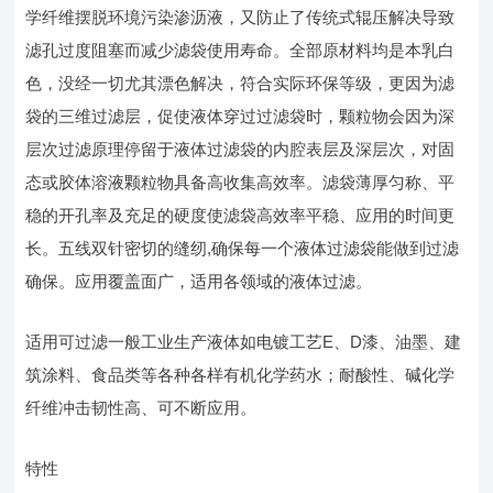
学纤维摆脱环境污染渗沥液，又防止了传统式辊压解决导致
滤孔过度阻塞而减少滤袋使用寿命。全部原材料均是本乳白
色，没经一切尤其漂色解决，符合实际环保等级，更因为滤
袋的三维过滤层，促使液体穿过过滤袋时，颗粒物会因为深
层次过滤原理停留于液体过滤袋的内腔表层及深层次，对固
态或胶体溶液颗粒物具备高收集高效率。滤袋薄厚匀称、平
稳的开孔率及充足的硬度使滤袋高效率平稳、应用的时间更
长。五线双针密切的缝纫,确保每一个液体过滤袋能做到过滤
确保。应用覆盖面广，适用各领域的液体过滤。
适用可过滤一般工业生产液体如电镀工艺E、D漆、油墨、建
筑涂料、食品类等各种各样有机化学药水；耐酸性、碱化学
纤维冲击韧性高、可不断应用。
特性