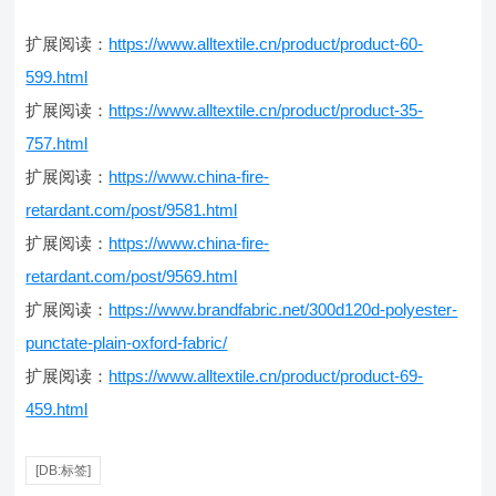
扩展阅读：
https://www.alltextile.cn/product/product-60-
599.html
扩展阅读：
https://www.alltextile.cn/product/product-35-
757.html
扩展阅读：
https://www.china-fire-
retardant.com/post/9581.html
扩展阅读：
https://www.china-fire-
retardant.com/post/9569.html
扩展阅读：
https://www.brandfabric.net/300d120d-polyester-
punctate-plain-oxford-fabric/
扩展阅读：
https://www.alltextile.cn/product/product-69-
459.html
[DB:标签]