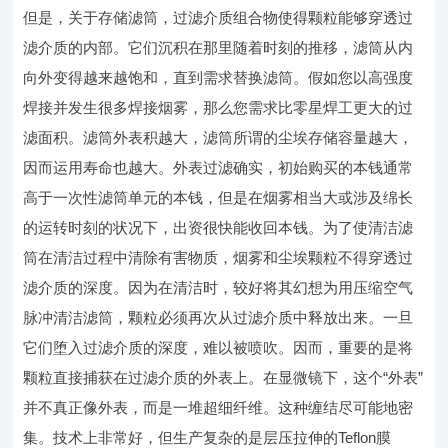
但是，关于存储滤筒，过滤介质组合物使得颗粒能够穿透过
滤介质的内部。它们沉积在那里随着时刻的推移，滤筒从内
向外变得越来越饱和，直到需求替换滤筒。假如您以高强度
焊接并发生很多焊接烟雾，那么您需求比零星焊工更大的过
滤面积。滤筒外表积越大，滤筒所谓的尘埃存储容量越大，
因而运用寿命也越大。外表过滤确实，初始购买的本钱通常
高于一次性滤筒单元的本钱，但是在烟雾相当大或涉及绵长
的运转时刻的状况下，出资很快能收回本钱。为了使清洁滤
筒在清洁过程中清除有害物质，烟雾和尘埃颗粒不得穿透过
滤介质的深度。因为在清洁时，较好将其幻想为用压缩空气
脉冲清洁滤筒，颗粒必须再次从过滤介质中释放出来。一旦
它们堕入过滤介质的深度，难以被喷吹。因而，重要的是将
颗粒直接捕获在过滤介质的外表上。在显微镜下，这个“外表”
并不真正像外表，而是一堆超细纤维。这种缠结尽可能地密
集。技术上非常好，但生产复杂的是层压拉伸的Teflon膜