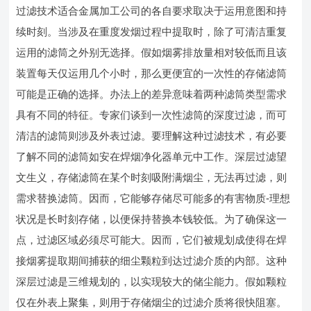
过滤技术适合金属加工公司的各自要求取决于运用意图和持
续时刻。当涉及在重度发烟过程中提取时，除了可清洁重复
运用的滤筒之外别无选择。假如烟雾排放量相对较低而且该
装置每天仅运用几个小时，那么更便宜的一次性的存储滤筒
可能是正确的选择。办法上的差异意味着两种滤筒类型需求
具有不同的特征。专家们谈到一次性滤筒的深度过滤，而可
清洁的滤筒则涉及外表过滤。要理解这种过滤技术，有必要
了解不同的滤筒如安在焊烟净化器单元中工作。深层过滤望
文生义，存储滤筒在某个时刻吸附满烟尘，无法再过滤，则
需求替换滤筒。因而，它能够存储尽可能多的有害物质-理想
状况是长时刻存储，以便保持替换本钱较低。为了确保这一
点，过滤区域必须尽可能大。因而，它们被规划成使得在焊
接烟雾提取期间捕获的细尘颗粒到达过滤介质的内部。这种
深层过滤是三维规划的，以实现较大的储尘能力。假如颗粒
仅在外表上聚集，则用于存储烟尘的过滤介质将很快阻塞。