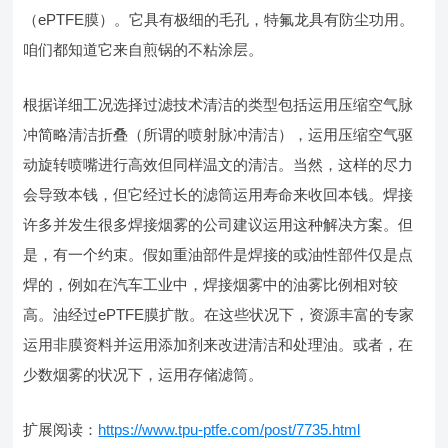
（ePTFE膜）。它具有极细的毛孔，特氟龙具有防尘功用。
咱们都知道它来自煎锅的不粘涂层。
根据详细工况选择过滤技术清洁的类型包括运用压缩空气脉
冲简略清洁折叠（所谓的喷射脉冲清洁），运用压缩空气驱
动旋转喷嘴进行高效但同样温文的清洁。当然，这样的尽力
会导致本钱，但它经过长的滤筒运用寿命来收回本钱。焊接
许多并发生很多焊接烟雾的公司建议运用这种解决方案。但
是，有一个约束。假如重油部件是焊接的或油性部件仅是点
焊的，例如在汽车工业中，焊接烟雾中的油雾比例相对较
高。油经过ePTFE膜扩散。在这些状况下，资源丰富的专家
运用非膜资料并运用添加剂来改进清洁和处理油。或者，在
少数烟雾的状况下，运用存储滤筒。
扩展阅读：
https://www.tpu-ptfe.com/post/7735.html