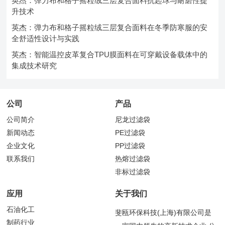
英杰：弹力布和格子摇粒绒三层复合面料抗起球与耐磨性提
升技术
英杰：弹力布和格子摇粒绒三层复合面料在冬季防寒服的安
全舒适性设计与实践
英杰：智能温控皮革复合TPU膜面料在可穿戴设备载体中的
集成技术研究
公司
产品
公司简介
尼龙过滤袋
新闻动态
PE过滤袋
企业文化
PP过滤袋
联系我们
热熔过滤袋
非标过滤袋
应用
关于我们
石油化工
斐瓯环保科技(上海)有限公司是
制药行业