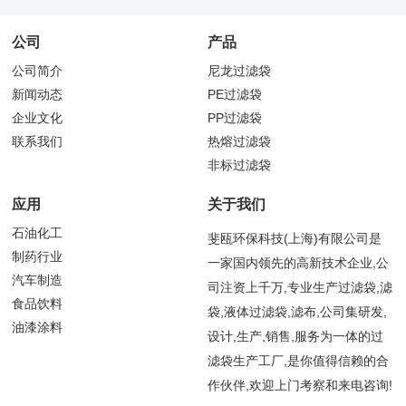
公司
产品
公司简介
尼龙过滤袋
新闻动态
PE过滤袋
企业文化
PP过滤袋
联系我们
热熔过滤袋
非标过滤袋
应用
关于我们
石油化工
斐瓯环保科技(上海)有限公司是
制药行业
一家国内领先的高新技术企业,公
汽车制造
司注资上千万,专业生产过滤袋,滤
食品饮料
袋,液体过滤袋,滤布,公司集研发,
油漆涂料
设计,生产,销售,服务为一体的过
滤袋生产工厂,是你值得信赖的合
作伙伴,欢迎上门考察和来电咨询!