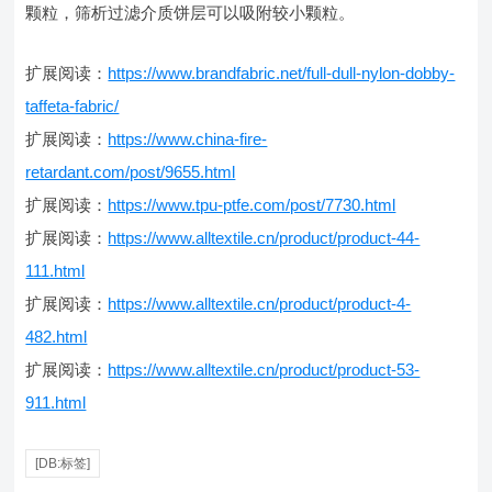
颗粒，筛析过滤介质饼层可以吸附较小颗粒。
扩展阅读：
https://www.brandfabric.net/full-dull-nylon-dobby-
taffeta-fabric/
扩展阅读：
https://www.china-fire-
retardant.com/post/9655.html
扩展阅读：
https://www.tpu-ptfe.com/post/7730.html
扩展阅读：
https://www.alltextile.cn/product/product-44-
111.html
扩展阅读：
https://www.alltextile.cn/product/product-4-
482.html
扩展阅读：
https://www.alltextile.cn/product/product-53-
911.html
[DB:标签]