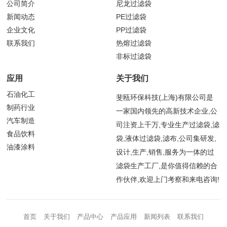
公司简介
尼龙过滤袋
新闻动态
PE过滤袋
企业文化
PP过滤袋
联系我们
热熔过滤袋
非标过滤袋
应用
关于我们
石油化工
斐瓯环保科技(上海)有限公司是
制药行业
一家国内领先的高新技术企业,公
汽车制造
司注资上千万,专业生产过滤袋,滤
食品饮料
袋,液体过滤袋,滤布,公司集研发,
油漆涂料
设计,生产,销售,服务为一体的过
滤袋生产工厂,是你值得信赖的合
作伙伴,欢迎上门考察和来电咨询!
首页
关于我们
产品中心
产品应用
新闻列表
联系我们