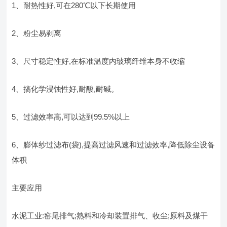
1、耐热性好,可在280℃以下长期使用
2、粉尘易剥离
3、尺寸稳定性好,在标准温度内玻璃纤维本身不收缩
4、搞化学浸蚀性好,耐酸,耐碱。
5、过滤效率高,可以达到99.5%以上
6、膨体纱过滤布(袋),提高过滤风速和过滤效率,降低除尘设备
体积
主要应用
水泥工业:窑尾排气;熟料和冷却装置排气、收尘;原料及煤干