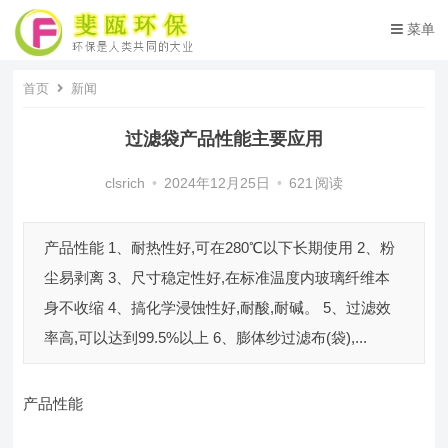
菜单
首页
新闻
过滤袋产品性能主要应用
clsrich
•
2024年12月25日
•
621
阅读
产品性能 1、耐热性好,可在280℃以下长期使用 2、粉
尘易剥离 3、尺寸稳定性好,在标准温度内玻璃纤维本
身不收缩 4、搞化学浸蚀性好,耐酸,耐碱。 5、过滤效
率高,可以达到99.5%以上 6、膨体纱过滤布(袋),...
产品性能