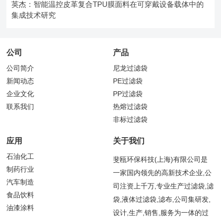
英杰：智能温控皮革复合TPU膜面料在可穿戴设备载体中的
集成技术研究
公司
产品
公司简介
尼龙过滤袋
新闻动态
PE过滤袋
企业文化
PP过滤袋
联系我们
热熔过滤袋
非标过滤袋
应用
关于我们
石油化工
斐瓯环保科技(上海)有限公司是
制药行业
一家国内领先的高新技术企业,公
汽车制造
司注资上千万,专业生产过滤袋,滤
食品饮料
袋,液体过滤袋,滤布,公司集研发,
油漆涂料
设计,生产,销售,服务为一体的过