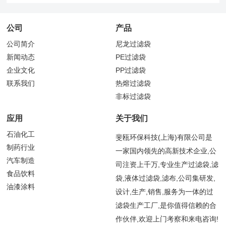
公司
产品
公司简介
尼龙过滤袋
新闻动态
PE过滤袋
企业文化
PP过滤袋
联系我们
热熔过滤袋
非标过滤袋
应用
关于我们
石油化工
斐瓯环保科技(上海)有限公司是
制药行业
一家国内领先的高新技术企业,公
汽车制造
司注资上千万,专业生产过滤袋,滤
食品饮料
袋,液体过滤袋,滤布,公司集研发,
油漆涂料
设计,生产,销售,服务为一体的过
滤袋生产工厂,是你值得信赖的合
作伙伴,欢迎上门考察和来电咨询!