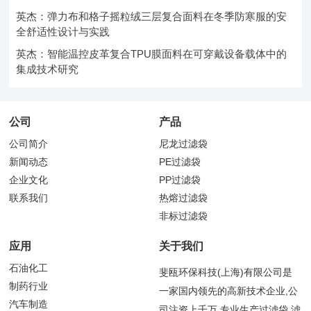
英杰：弹力布和格子摇粒绒三层复合面料在冬季防寒服的安
全舒适性设计与实践
英杰：智能温控皮革复合TPU膜面料在可穿戴设备载体中的
集成技术研究
公司
产品
公司简介
尼龙过滤袋
新闻动态
PE过滤袋
企业文化
PP过滤袋
联系我们
热熔过滤袋
非标过滤袋
应用
关于我们
石油化工
斐瓯环保科技(上海)有限公司是
制药行业
一家国内领先的高新技术企业,公
汽车制造
司注资上千万,专业生产过滤袋,滤