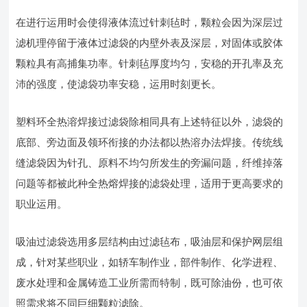
在进行运用时会使得液体流过针刺毡时，颗粒会因为深层过
滤机理停留于液体过滤袋的内壁外表及深层，对固体或胶体
颗粒具有高捕集功率。针刺毡厚度均匀，安稳的开孔率及充
沛的强度，使滤袋功率安稳，运用时刻更长。
塑料环全热溶焊接过滤袋除相同具有上述特征以外，滤袋的
底部、旁边面及领环衔接的办法都以热溶办法焊接。传统线
缝滤袋因为针孔、原料不均匀所发生的旁漏问题，纤维掉落
问题等都被此种全热熔焊接的滤袋处理，适用于更高要求的
职业运用。
吸油过滤袋选用多层结构由过滤毡布，吸油层和保护网层组
成，针对某些职业，如轿车制作业，部件制作、化学进程、
废水处理和金属铸造工业所需而特制，既可除油份，也可依
照需求将不同巨细颗粒滤除。