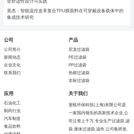
全舒适性设计与实践
英杰：智能温控皮革复合TPU膜面料在可穿戴设备载体中的
集成技术研究
公司
产品
公司简介
尼龙过滤袋
新闻动态
PE过滤袋
企业文化
PP过滤袋
联系我们
热熔过滤袋
非标过滤袋
应用
关于我们
石油化工
斐瓯环保科技(上海)有限公司是
制药行业
一家国内领先的高新技术企业,公
汽车制造
司注资上千万,专业生产过滤袋,滤
食品饮料
袋,液体过滤袋,滤布,公司集研发,