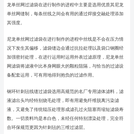
龙单丝网过滤袋在进行制作的进程中主要是选用优质其尼龙
单丝网缝制，每条丝线之间会有用的通过焊接交融处理添加
其强度。
尼龙单丝网过滤袋在进行制作的进程中丝线是不会在压力情
况下发生其偏移，滤袋缝边会通过抗拉处理以及袋口钢圈经
加强密封处理，在进行运用时运用外表过滤原理，尼龙单丝
网滤袋将滤液中比本身网眼大的颗粒阻隔，与恰当的过滤设
备配套运用，可有用地得到抱负的过滤作用。
钢环针刺毡线缝过滤袋选用高规范的名厂专用滤体滤料，滤
液滤出头均经特别烧毛处理，即有用避免纤维脱离污染滤
液，又避免了传统辊压处理形成滤孔过火阻塞而缩短滤袋寿
数。一切质料均是本白色，未经任何特别漂染处理，完全符
合环保规范更因为针刺毡的三维过滤层。