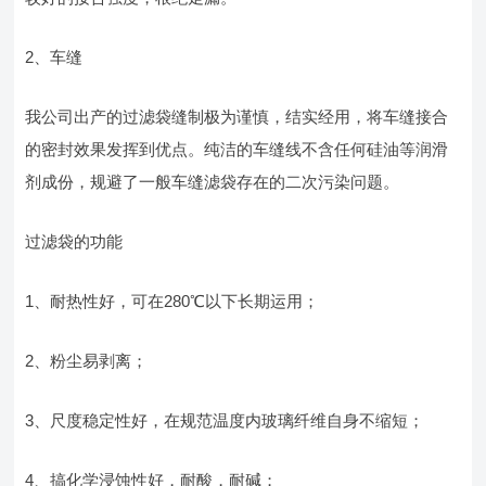
2、车缝
我公司出产的过滤袋缝制极为谨慎，结实经用，将车缝接合
的密封效果发挥到优点。纯洁的车缝线不含任何硅油等润滑
剂成份，规避了一般车缝滤袋存在的二次污染问题。
过滤袋的功能
1、耐热性好，可在280℃以下长期运用；
2、粉尘易剥离；
3、尺度稳定性好，在规范温度内玻璃纤维自身不缩短；
4、搞化学浸蚀性好，耐酸，耐碱；