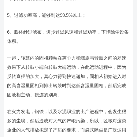
5、过滤功率高，能够到达99.5%以上；
6、膨体纱过滤布，进步过滤风速和过滤功率，下降除尘设备
体积。
一起，转鼓内的固相颗粒在离心力和螺旋与转鼓之间的差速
效果下从转鼓小端向转鼓大端运动，在此运动进程中，因为
反转直径的加大，离心力得到快速递加，固相从初始进入时
的高含湿量固相到排出转鼓时到达低含湿量固相，然后完成
固液相主动、接连的别离。
在火力发电，钢铁，以及水泥职业的出产进程中，会发生很
多的尘埃，然后造成对大气的严峻污染，所以，区域对这类
企业的大气排放拟定了严厉的要求，而袋式除尘是广泛运用