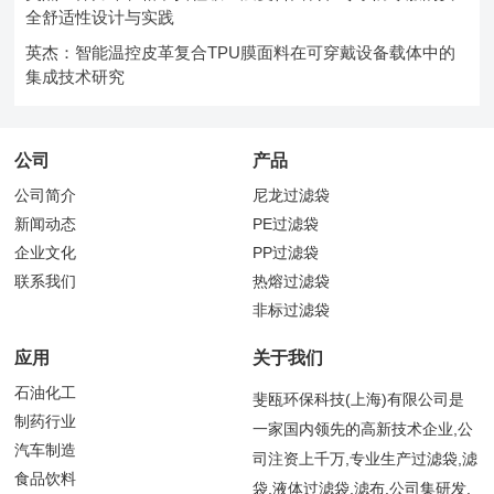
全舒适性设计与实践
英杰：智能温控皮革复合TPU膜面料在可穿戴设备载体中的
集成技术研究
公司
产品
公司简介
尼龙过滤袋
新闻动态
PE过滤袋
企业文化
PP过滤袋
联系我们
热熔过滤袋
非标过滤袋
应用
关于我们
石油化工
斐瓯环保科技(上海)有限公司是
制药行业
一家国内领先的高新技术企业,公
汽车制造
司注资上千万,专业生产过滤袋,滤
食品饮料
袋,液体过滤袋,滤布,公司集研发,