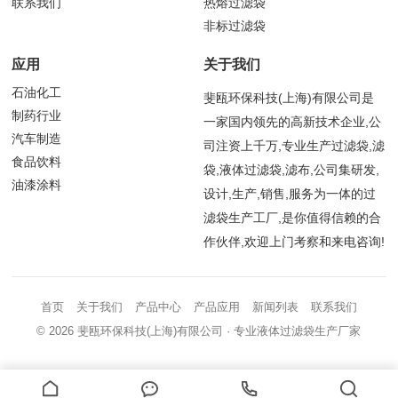
联系我们
热熔过滤袋
非标过滤袋
应用
关于我们
石油化工
斐瓯环保科技(上海)有限公司是
制药行业
一家国内领先的高新技术企业,公
汽车制造
司注资上千万,专业生产过滤袋,滤
食品饮料
袋,液体过滤袋,滤布,公司集研发,
油漆涂料
设计,生产,销售,服务为一体的过
滤袋生产工厂,是你值得信赖的合
作伙伴,欢迎上门考察和来电咨询!
首页
关于我们
产品中心
产品应用
新闻列表
联系我们
© 2026
斐瓯环保科技(上海)有限公司
· 专业液体过滤袋生产厂家