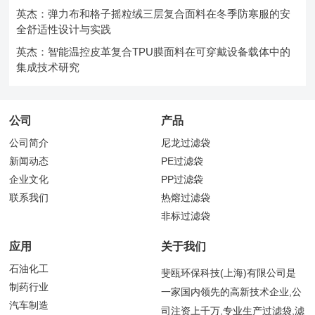
英杰：弹力布和格子摇粒绒三层复合面料在冬季防寒服的安
全舒适性设计与实践
英杰：智能温控皮革复合TPU膜面料在可穿戴设备载体中的
集成技术研究
公司
产品
公司简介
尼龙过滤袋
新闻动态
PE过滤袋
企业文化
PP过滤袋
联系我们
热熔过滤袋
非标过滤袋
应用
关于我们
石油化工
斐瓯环保科技(上海)有限公司是
制药行业
一家国内领先的高新技术企业,公
汽车制造
司注资上千万,专业生产过滤袋,滤