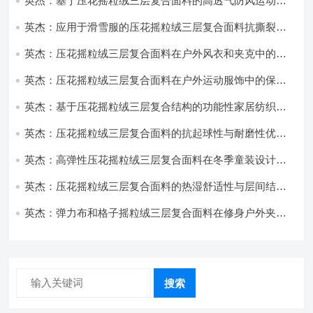
英杰：基于压花摇粒绒三层复合面料的高透气防风运动服
饰开发
英杰：应用于滑雪服的压花摇粒绒三层复合面料抗撕裂与
耐磨性提升技术
英杰：压花摇粒绒三层复合面料在户外风衣和夹克中的应
用与性能
英杰：压花摇粒绒三层复合面料在户外运动服饰中的保暖
与透气性能研究
英杰：基于压花摇粒绒三层复合结构的功能性家居纺织品
开发与应用
英杰：压花摇粒绒三层复合面料的抗起球性与耐磨性优化
技术分析
英杰：高弹性压花摇粒绒三层复合面料在冬季童装设计中
的应用实践
英杰：压花摇粒绒三层复合面料的热湿舒适性与层间结合
强度协同提升工艺
英杰：弹力布和格子摇粒绒三层复合面料在修身户外夹克
中的弹性与保暖协同设计
搜索