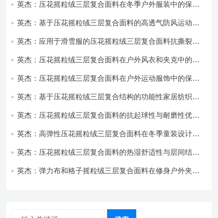
英杰：压花摇粒绒三层复合面料在冬季户外服装中的保暖
性能优化研究
英杰：基于压花摇粒绒三层复合面料的高透气防风运动服
饰开发
英杰：应用于滑雪服的压花摇粒绒三层复合面料抗撕裂与
耐磨性提升技术
英杰：压花摇粒绒三层复合面料在户外风衣和夹克中的应
用与性能
英杰：压花摇粒绒三层复合面料在户外运动服饰中的保暖
与透气性能研究
英杰：基于压花摇粒绒三层复合结构的功能性家居纺织品
开发与应用
英杰：压花摇粒绒三层复合面料的抗起球性与耐磨性优化
技术分析
英杰：高弹性压花摇粒绒三层复合面料在冬季童装设计中
的应用实践
英杰：压花摇粒绒三层复合面料的热湿舒适性与层间结合
强度协同提升工艺
英杰：弹力布和格子摇粒绒三层复合面料在修身户外夹克
中的弹性与保暖协同设计