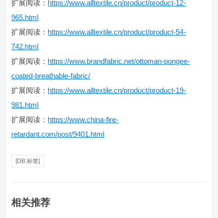
扩展阅读：
https://www.alltextile.cn/product/product-12-
965.html
扩展阅读：
https://www.alltextile.cn/product/product-54-
742.html
扩展阅读：
https://www.brandfabric.net/ottoman-pongee-
coated-breathable-fabric/
扩展阅读：
https://www.alltextile.cn/product/product-19-
981.html
扩展阅读：
https://www.china-fire-
retardant.com/post/9401.html
[DB:标签]
相关推荐