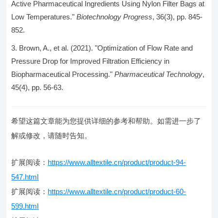
Active Pharmaceutical Ingredients Using Nylon Filter Bags at
Low Temperatures."
Biotechnology Progress
, 36(3), pp. 845-
852.
Brown, A., et al. (2021). "Optimization of Flow Rate and
Pressure Drop for Improved Filtration Efficiency in
Biopharmaceutical Processing."
Pharmaceutical Technology
,
45(4), pp. 56-63.
希望这篇文章能为您提供详细的参考和帮助。如需进一步了
解或修改，请随时告知。
扩展阅读：
https://www.alltextile.cn/product/product-94-
547.html
扩展阅读：
https://www.alltextile.cn/product/product-60-
599.html