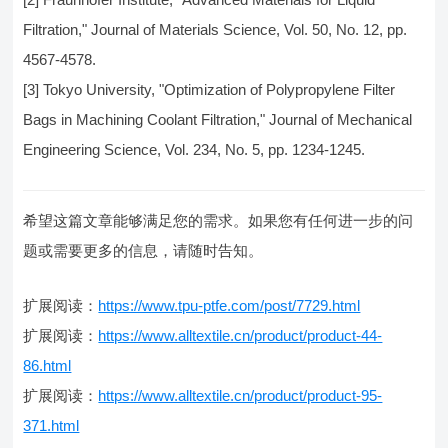
Filtration," Journal of Materials Science, Vol. 50, No. 12, pp.
4567-4578.
[3] Tokyo University, "Optimization of Polypropylene Filter
Bags in Machining Coolant Filtration," Journal of Mechanical
Engineering Science, Vol. 234, No. 5, pp. 1234-1245.
希望这篇文章能够满足您的需求。如果您有任何进一步的问
题或需要更多的信息，请随时告知。
扩展阅读：
https://www.tpu-ptfe.com/post/7729.html
扩展阅读：
https://www.alltextile.cn/product/product-44-
86.html
扩展阅读：
https://www.alltextile.cn/product/product-95-
371.html