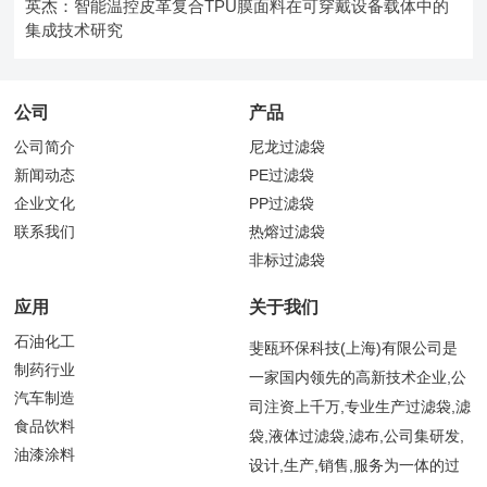
英杰：智能温控皮革复合TPU膜面料在可穿戴设备载体中的
集成技术研究
公司
产品
公司简介
尼龙过滤袋
新闻动态
PE过滤袋
企业文化
PP过滤袋
联系我们
热熔过滤袋
非标过滤袋
应用
关于我们
石油化工
斐瓯环保科技(上海)有限公司是
制药行业
一家国内领先的高新技术企业,公
汽车制造
司注资上千万,专业生产过滤袋,滤
食品饮料
袋,液体过滤袋,滤布,公司集研发,
油漆涂料
设计,生产,销售,服务为一体的过