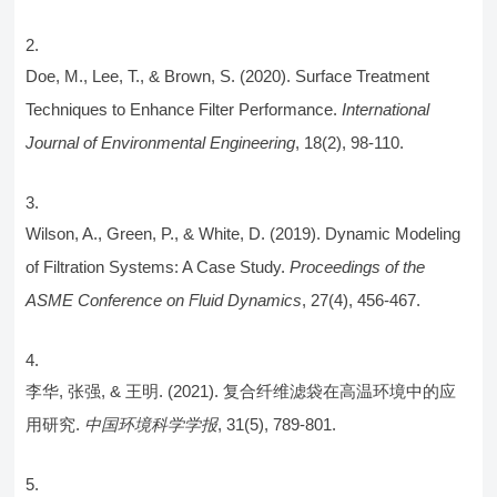
Doe, M., Lee, T., & Brown, S. (2020). Surface Treatment
Techniques to Enhance Filter Performance.
International
Journal of Environmental Engineering
, 18(2), 98-110.
Wilson, A., Green, P., & White, D. (2019). Dynamic Modeling
of Filtration Systems: A Case Study.
Proceedings of the
ASME Conference on Fluid Dynamics
, 27(4), 456-467.
李华, 张强, & 王明. (2021). 复合纤维滤袋在高温环境中的应
用研究.
中国环境科学学报
, 31(5), 789-801.