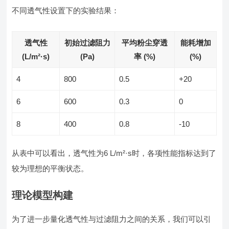
不同透气性设置下的实验结果：
透气性
初始过滤阻力
平均粉尘穿透
能耗增加
(L/m²·s)
(Pa)
率 (%)
(%)
4
800
0.5
+20
6
600
0.3
0
8
400
0.8
-10
从表中可以看出，透气性为6 L/m²·s时，各项性能指标达到了
较为理想的平衡状态。
理论模型构建
为了进一步量化透气性与过滤阻力之间的关系，我们可以引