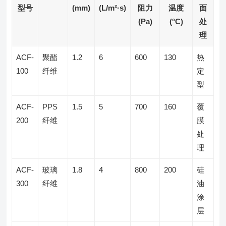
型号
(mm)
(L/m²·s)
阻力
温度
面
(Pa)
(°C)
处
理
ACF-
聚酯
1.2
6
600
130
热
100
纤维
定
型
ACF-
PPS
1.5
5
700
160
覆
200
纤维
膜
处
理
ACF-
玻璃
1.8
4
800
200
硅
300
纤维
油
涂
层