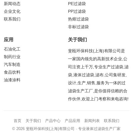
新闻动态
PE过滤袋
企业文化
PP过滤袋
联系我们
热熔过滤袋
非标过滤袋
应用
关于我们
石油化工
斐瓯环保科技(上海)有限公司是
制药行业
一家国内领先的高新技术企业,公
汽车制造
司注资上千万,专业生产过滤袋,滤
食品饮料
袋,液体过滤袋,滤布,公司集研发,
油漆涂料
设计,生产,销售,服务为一体的过
滤袋生产工厂,是你值得信赖的合
作伙伴,欢迎上门考察和来电咨询!
首页
关于我们
产品中心
产品应用
新闻列表
联系我们
© 2026
斐瓯环保科技(上海)有限公司
· 专业液体过滤袋生产厂家