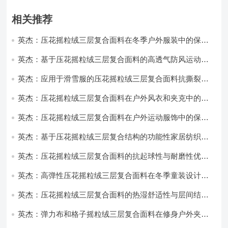
相关推荐
英杰：压花摇粒绒三层复合面料在冬季户外服装中的保暖
性能优化研究
英杰：基于压花摇粒绒三层复合面料的高透气防风运动服
饰开发
英杰：应用于滑雪服的压花摇粒绒三层复合面料抗撕裂与
耐磨性提升技术
英杰：压花摇粒绒三层复合面料在户外风衣和夹克中的应
用与性能
英杰：压花摇粒绒三层复合面料在户外运动服饰中的保暖
与透气性能研究
英杰：基于压花摇粒绒三层复合结构的功能性家居纺织品
开发与应用
英杰：压花摇粒绒三层复合面料的抗起球性与耐磨性优化
技术分析
英杰：高弹性压花摇粒绒三层复合面料在冬季童装设计中
的应用实践
英杰：压花摇粒绒三层复合面料的热湿舒适性与层间结合
强度协同提升工艺
英杰：弹力布和格子摇粒绒三层复合面料在修身户外夹克
中的弹性与保暖协同设计