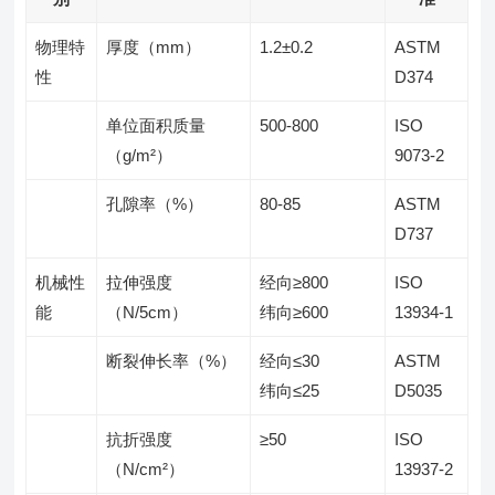
物理特
厚度（mm）
1.2±0.2
ASTM
性
D374
单位面积质量
500-800
ISO
（g/m²）
9073-2
孔隙率（%）
80-85
ASTM
D737
机械性
拉伸强度
经向≥800
ISO
能
（N/5cm）
纬向≥600
13934-1
断裂伸长率（%）
经向≤30
ASTM
纬向≤25
D5035
抗折强度
≥50
ISO
（N/cm²）
13937-2