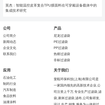
英杰：智能温控皮革复合TPU膜面料在可穿戴设备载体中的
集成技术研究
公司
产品
公司简介
尼龙过滤袋
新闻动态
PE过滤袋
企业文化
PP过滤袋
联系我们
热熔过滤袋
非标过滤袋
应用
关于我们
石油化工
斐瓯环保科技(上海)有限公司是
制药行业
一家国内领先的高新技术企业,公
汽车制造
司注资上千万,专业生产过滤袋,滤
食品饮料
袋,液体过滤袋,滤布,公司集研发,
油漆涂料
设计,生产,销售,服务为一体的过