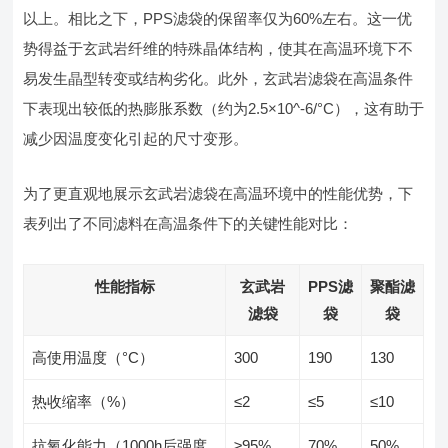
以上。相比之下，PPS滤袋的保留率仅为60%左右。这一优
势得益于玄武岩纤维的特殊晶体结构，使其在高温环境下不
易发生晶型转变或结构劣化。此外，玄武岩滤袋在高温条件
下表现出较低的热膨胀系数（约为2.5×10^-6/°C），这有助于
减少因温度变化引起的尺寸变形。
为了更直观地展示玄武岩滤袋在高温环境中的性能优势，下
表列出了不同滤料在高温条件下的关键性能对比：
性能指标
玄武岩
PPS滤
聚酯滤
滤袋
袋
袋
高使用温度（°C）
300
190
130
热收缩率（%）
≤2
≤5
≤10
抗氧化能力（1000h后强度
≥95%
70%
50%