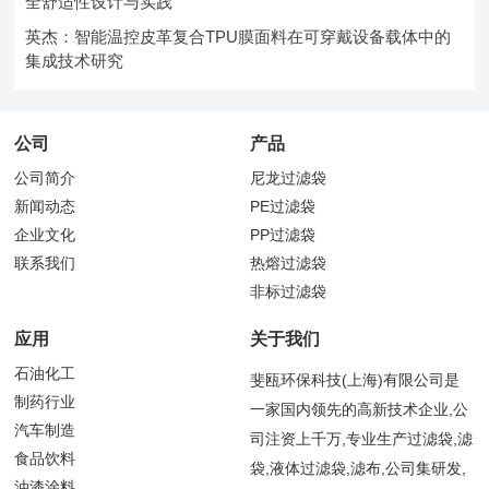
全舒适性设计与实践
英杰：智能温控皮革复合TPU膜面料在可穿戴设备载体中的
集成技术研究
公司
产品
公司简介
尼龙过滤袋
新闻动态
PE过滤袋
企业文化
PP过滤袋
联系我们
热熔过滤袋
非标过滤袋
应用
关于我们
石油化工
斐瓯环保科技(上海)有限公司是
制药行业
一家国内领先的高新技术企业,公
汽车制造
司注资上千万,专业生产过滤袋,滤
食品饮料
袋,液体过滤袋,滤布,公司集研发,
油漆涂料