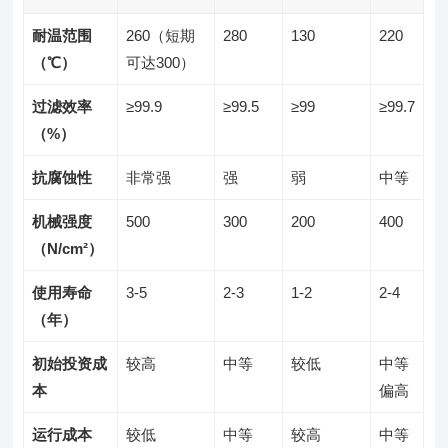
耐温范围
260（短期
280
130
220
（℃）
可达300）
过滤效率
≥99.9
≥99.5
≥99
≥99.7
（%）
抗腐蚀性
非常强
强
弱
中等
机械强度
500
300
200
400
（N/cm²）
使用寿命
3-5
2-3
1-2
2-4
（年）
初始投资成
较高
中等
较低
中等
本
偏高
运行成本
较低
中等
较高
中等