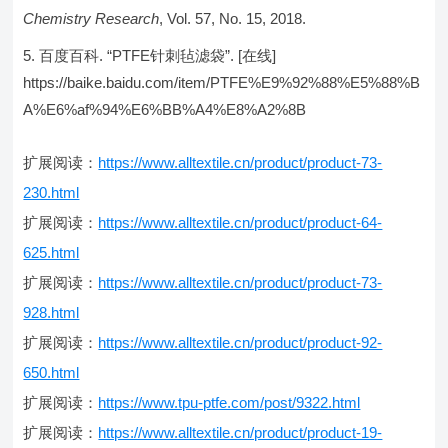
Chemistry Research
, Vol. 57, No. 15, 2018.
百度百科. “PTFE针刺毡滤袋”. [在线]
https://baike.baidu.com/item/PTFE%E9%92%88%E5%88%B
A%E6%af%94%E6%BB%A4%E8%A2%8B
扩展阅读：
https://www.alltextile.cn/product/product-73-
230.html
扩展阅读：
https://www.alltextile.cn/product/product-64-
625.html
扩展阅读：
https://www.alltextile.cn/product/product-73-
928.html
扩展阅读：
https://www.alltextile.cn/product/product-92-
650.html
扩展阅读：
https://www.tpu-ptfe.com/post/9322.html
扩展阅读：
https://www.alltextile.cn/product/product-19-