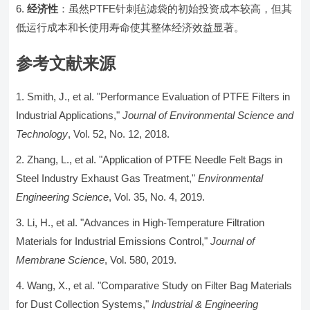
经济性
：虽然PTFE针刺毡滤袋的初始投资成本较高，但其
低运行成本和长使用寿命使其整体经济效益显著。
参考文献来源
Smith, J., et al. "Performance Evaluation of PTFE Filters in
Industrial Applications,"
Journal of Environmental Science and
Technology
, Vol. 52, No. 12, 2018.
Zhang, L., et al. "Application of PTFE Needle Felt Bags in
Steel Industry Exhaust Gas Treatment,"
Environmental
Engineering Science
, Vol. 35, No. 4, 2019.
Li, H., et al. "Advances in High-Temperature Filtration
Materials for Industrial Emissions Control,"
Journal of
Membrane Science
, Vol. 580, 2019.
Wang, X., et al. "Comparative Study on Filter Bag Materials
for Dust Collection Systems,"
Industrial & Engineering