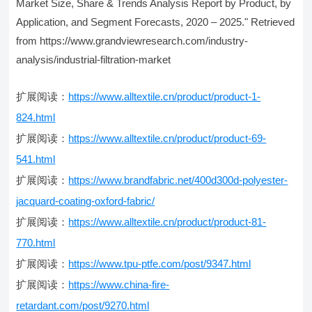
Market Size, Share & Trends Analysis Report by Product, by
Application, and Segment Forecasts, 2020 – 2025." Retrieved
from https://www.grandviewresearch.com/industry-
analysis/industrial-filtration-market
扩展阅读：
https://www.alltextile.cn/product/product-1-
824.html
扩展阅读：
https://www.alltextile.cn/product/product-69-
541.html
扩展阅读：
https://www.brandfabric.net/400d300d-polyester-
jacquard-coating-oxford-fabric/
扩展阅读：
https://www.alltextile.cn/product/product-81-
770.html
扩展阅读：
https://www.tpu-ptfe.com/post/9347.html
扩展阅读：
https://www.china-fire-
retardant.com/post/9270.html