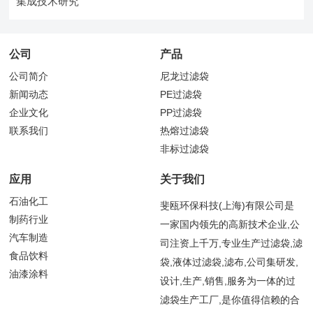
集成技术研究
公司
产品
公司简介
尼龙过滤袋
新闻动态
PE过滤袋
企业文化
PP过滤袋
联系我们
热熔过滤袋
非标过滤袋
应用
关于我们
石油化工
斐瓯环保科技(上海)有限公司是
制药行业
一家国内领先的高新技术企业,公
汽车制造
司注资上千万,专业生产过滤袋,滤
食品饮料
袋,液体过滤袋,滤布,公司集研发,
油漆涂料
设计,生产,销售,服务为一体的过
滤袋生产工厂,是你值得信赖的合