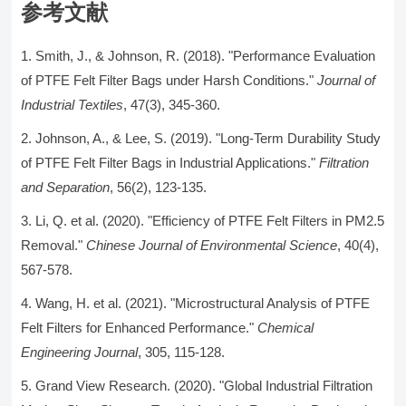
参考文献
Smith, J., & Johnson, R. (2018). "Performance Evaluation
of PTFE Felt Filter Bags under Harsh Conditions."
Journal of
Industrial Textiles
, 47(3), 345-360.
Johnson, A., & Lee, S. (2019). "Long-Term Durability Study
of PTFE Felt Filter Bags in Industrial Applications."
Filtration
and Separation
, 56(2), 123-135.
Li, Q. et al. (2020). "Efficiency of PTFE Felt Filters in PM2.5
Removal."
Chinese Journal of Environmental Science
, 40(4),
567-578.
Wang, H. et al. (2021). "Microstructural Analysis of PTFE
Felt Filters for Enhanced Performance."
Chemical
Engineering Journal
, 305, 115-128.
Grand View Research. (2020). "Global Industrial Filtration