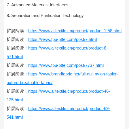
Advanced Materials Interfaces
Separation and Purification Technology
扩展阅读：
https://www.alltextile.cn/product/product-1-58.html
扩展阅读：
https://www.tpu-ptfe.com/post/7.html
扩展阅读：
https://www.alltextile.cn/product/product-8-
571.html
扩展阅读：
https://www.tpu-ptfe.com/post/7737.html
扩展阅读：
https://www.brandfabric.net/full-dull-nylon-taslon-
oxford-breathable-fabric/
扩展阅读：
https://www.alltextile.cn/product/product-46-
125.html
扩展阅读：
https://www.alltextile.cn/product/product-69-
541.html