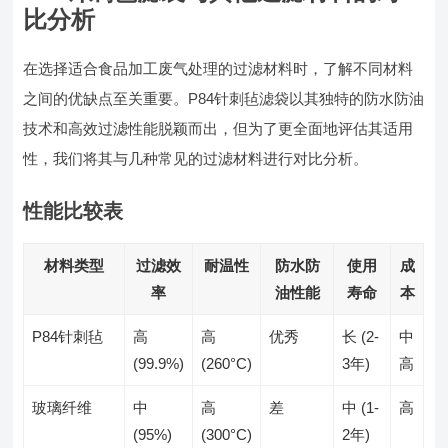
比分析
在选择适合食品加工废气处理的过滤材料时，了解不同材料
之间的优缺点至关重要。P84针刺毡滤袋以其独特的防水防油
技术和高效过滤性能脱颖而出，但为了更全面地评估其适用
性，我们将其与几种常见的过滤材料进行对比分析。
性能比较表
材料类型
过滤效
耐温性
防水防
使用
成
率
油性能
寿命
本
P84针刺毡
高
高
优秀
长 (2-
中
(99.9%)
(260°C)
3年)
高
玻璃纤维
中
高
差
中 (1-
高
(95%)
(300°C)
2年)