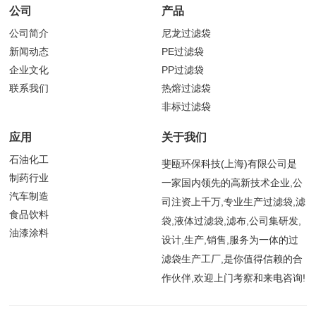
公司
产品
公司简介
尼龙过滤袋
新闻动态
PE过滤袋
企业文化
PP过滤袋
联系我们
热熔过滤袋
非标过滤袋
应用
关于我们
石油化工
斐瓯环保科技(上海)有限公司是
制药行业
一家国内领先的高新技术企业,公
汽车制造
司注资上千万,专业生产过滤袋,滤
食品饮料
袋,液体过滤袋,滤布,公司集研发,
油漆涂料
设计,生产,销售,服务为一体的过
滤袋生产工厂,是你值得信赖的合
作伙伴,欢迎上门考察和来电咨询!