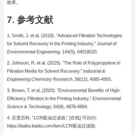
效果。
7. 参考文献
Smith, J. et al. (2018). "Advanced Filtration Technologies
for Solvent Recovery in the Printing Industry."
Journal of
Environmental Engineering
, 144(5), 04018020.
Johnson, R. et al. (2019). "The Role of Polypropylene in
Filtration Media for Solvent Recovery."
Industrial &
Engineering Chemistry Research
, 58(12), 4985-4993.
Brown, T. et al. (2020). "Environmental Benefits of High-
Efficiency Filtration in the Printing Industry."
Environmental
Science & Technology
, 54(8), 4876-4884.
百度百科. "LCR吸油过滤袋." [在线] 可访问:
https://baike.baidu.com/item/LCR吸油过滤袋.