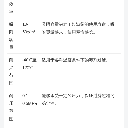
效
率
吸
10-
吸附容量决定了过滤袋的使用寿命，吸
附
50g/m²
附容量越大，使用寿命越长。
容
量
耐
-40℃至
适用于各种温度条件下的溶剂过滤。
温
120℃
范
围
耐
0.1-
能够承受一定的压力，保证过滤过程的
压
0.5MPa
稳定性。
范
围