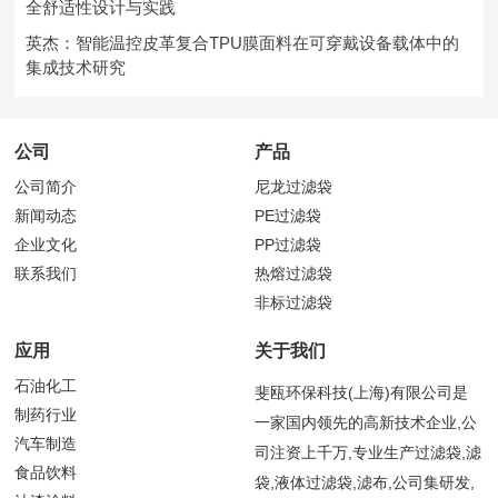
全舒适性设计与实践
英杰：智能温控皮革复合TPU膜面料在可穿戴设备载体中的
集成技术研究
公司
产品
公司简介
尼龙过滤袋
新闻动态
PE过滤袋
企业文化
PP过滤袋
联系我们
热熔过滤袋
非标过滤袋
应用
关于我们
石油化工
斐瓯环保科技(上海)有限公司是
制药行业
一家国内领先的高新技术企业,公
汽车制造
司注资上千万,专业生产过滤袋,滤
食品饮料
袋,液体过滤袋,滤布,公司集研发,