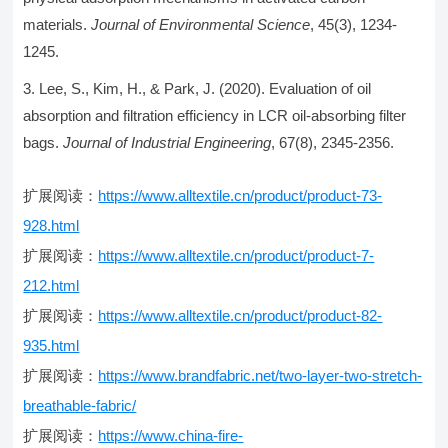
materials.
Journal of Environmental Science
, 45(3), 1234-
1245.
Lee, S., Kim, H., & Park, J. (2020). Evaluation of oil
absorption and filtration efficiency in LCR oil-absorbing filter
bags.
Journal of Industrial Engineering
, 67(8), 2345-2356.
扩展阅读：
https://www.alltextile.cn/product/product-73-
928.html
扩展阅读：
https://www.alltextile.cn/product/product-7-
212.html
扩展阅读：
https://www.alltextile.cn/product/product-82-
935.html
扩展阅读：
https://www.brandfabric.net/two-layer-two-stretch-
breathable-fabric/
扩展阅读：
https://www.china-fire-