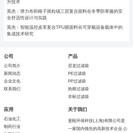
升技术
英杰：弹力布和格子摇粒绒三层复合面料在冬季防寒服的安
全舒适性设计与实践
英杰：智能温控皮革复合TPU膜面料在可穿戴设备载体中的
集成技术研究
公司
产品
公司简介
尼龙过滤袋
新闻动态
PE过滤袋
企业文化
PP过滤袋
联系我们
热熔过滤袋
非标过滤袋
应用
关于我们
石油化工
斐瓯环保科技(上海)有限公司是
制药行业
一家国内领先的高新技术企业,公