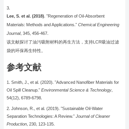
Lee, S. et al. (2018)
. "Regeneration of Oil-Absorbent
Materials: Methods and Applications."
Chemical Engineering
Journal
, 345, 456-467.
该文献探讨了油污吸附材料的再生方法，支持LCR吸油过滤
袋的环保再生特性。
参考文献
Smith, J., et al. (2020). "Advanced Nanofiber Materials for
Oil Spill Cleanup."
Environmental Science & Technology
,
54(12), 6789-6798.
Johnson, R., et al. (2019). "Sustainable Oil-Water
Separation Technologies: A Review."
Journal of Cleaner
Production
, 230, 123-135.