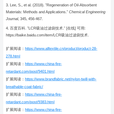
Lee, S., et al. (2018). "Regeneration of Oil-Absorbent
Materials: Methods and Applications."
Chemical Engineering
Journal
, 345, 456-467.
百度百科. "LCR吸油过滤袋技术." [在线] 可用:
https://baike.baidu.com/item/LCR吸油过滤袋技术.
扩展阅读：
https://www.alltextile.cn/product/product-28-
278.html
扩展阅读：
https://www.china-fire-
retardant.com/post/9401.html
扩展阅读：
https://www.brandfabric.net/nylon-twill-with-
breathable-coat-fabric/
扩展阅读：
https://www.china-fire-
retardant.com/post/9383.html
扩展阅读：
https://www.china-fire-