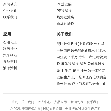
新闻动态
PE过滤袋
企业文化
PP过滤袋
联系我们
热熔过滤袋
非标过滤袋
应用
关于我们
石油化工
斐瓯环保科技(上海)有限公司是
制药行业
一家国内领先的高新技术企业,公
汽车制造
司注资上千万,专业生产过滤袋,滤
食品饮料
袋,液体过滤袋,滤布,公司集研发,
油漆涂料
设计,生产,销售,服务为一体的过
滤袋生产工厂,是你值得信赖的合
作伙伴,欢迎上门考察和来电咨询!
首页
关于我们
产品中心
产品应用
新闻列表
联系我们
© 2026
斐瓯环保科技(上海)有限公司
· 专业液体过滤袋生产厂家