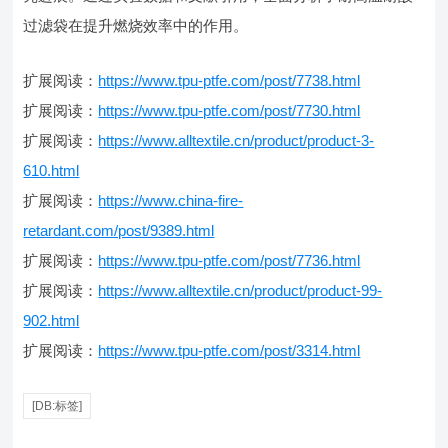
过滤袋在提升燃烧效率中的作用。
扩展阅读：
https://www.tpu-ptfe.com/post/7738.html
扩展阅读：
https://www.tpu-ptfe.com/post/7730.html
扩展阅读：
https://www.alltextile.cn/product/product-3-
610.html
扩展阅读：
https://www.china-fire-
retardant.com/post/9389.html
扩展阅读：
https://www.tpu-ptfe.com/post/7736.html
扩展阅读：
https://www.alltextile.cn/product/product-99-
902.html
扩展阅读：
https://www.tpu-ptfe.com/post/3314.html
[DB:标签]