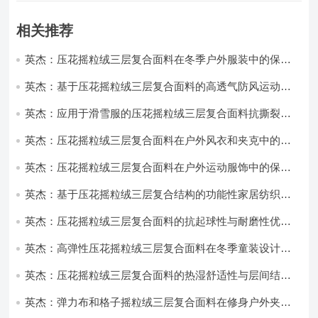
相关推荐
英杰：压花摇粒绒三层复合面料在冬季户外服装中的保暖
性能优化研究
英杰：基于压花摇粒绒三层复合面料的高透气防风运动服
饰开发
英杰：应用于滑雪服的压花摇粒绒三层复合面料抗撕裂与
耐磨性提升技术
英杰：压花摇粒绒三层复合面料在户外风衣和夹克中的应
用与性能
英杰：压花摇粒绒三层复合面料在户外运动服饰中的保暖
与透气性能研究
英杰：基于压花摇粒绒三层复合结构的功能性家居纺织品
开发与应用
英杰：压花摇粒绒三层复合面料的抗起球性与耐磨性优化
技术分析
英杰：高弹性压花摇粒绒三层复合面料在冬季童装设计中
的应用实践
英杰：压花摇粒绒三层复合面料的热湿舒适性与层间结合
强度协同提升工艺
英杰：弹力布和格子摇粒绒三层复合面料在修身户外夹克
中的弹性与保暖协同设计