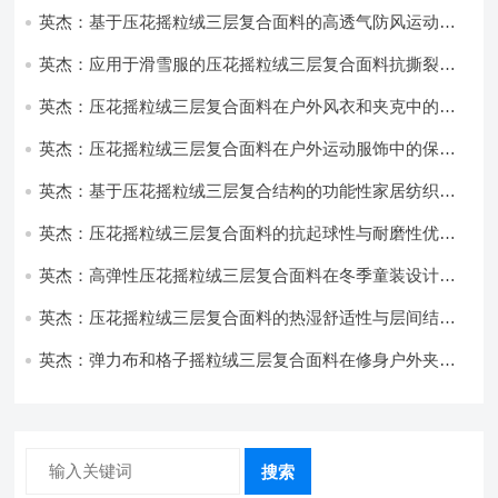
英杰：基于压花摇粒绒三层复合面料的高透气防风运动服
饰开发
英杰：应用于滑雪服的压花摇粒绒三层复合面料抗撕裂与
耐磨性提升技术
英杰：压花摇粒绒三层复合面料在户外风衣和夹克中的应
用与性能
英杰：压花摇粒绒三层复合面料在户外运动服饰中的保暖
与透气性能研究
英杰：基于压花摇粒绒三层复合结构的功能性家居纺织品
开发与应用
英杰：压花摇粒绒三层复合面料的抗起球性与耐磨性优化
技术分析
英杰：高弹性压花摇粒绒三层复合面料在冬季童装设计中
的应用实践
英杰：压花摇粒绒三层复合面料的热湿舒适性与层间结合
强度协同提升工艺
英杰：弹力布和格子摇粒绒三层复合面料在修身户外夹克
中的弹性与保暖协同设计
搜索