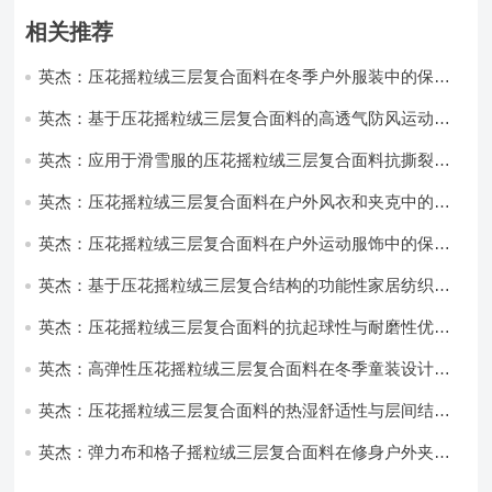
相关推荐
英杰：压花摇粒绒三层复合面料在冬季户外服装中的保暖
性能优化研究
英杰：基于压花摇粒绒三层复合面料的高透气防风运动服
饰开发
英杰：应用于滑雪服的压花摇粒绒三层复合面料抗撕裂与
耐磨性提升技术
英杰：压花摇粒绒三层复合面料在户外风衣和夹克中的应
用与性能
英杰：压花摇粒绒三层复合面料在户外运动服饰中的保暖
与透气性能研究
英杰：基于压花摇粒绒三层复合结构的功能性家居纺织品
开发与应用
英杰：压花摇粒绒三层复合面料的抗起球性与耐磨性优化
技术分析
英杰：高弹性压花摇粒绒三层复合面料在冬季童装设计中
的应用实践
英杰：压花摇粒绒三层复合面料的热湿舒适性与层间结合
强度协同提升工艺
英杰：弹力布和格子摇粒绒三层复合面料在修身户外夹克
中的弹性与保暖协同设计