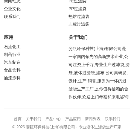
新闻动态
PE过滤袋
企业文化
PP过滤袋
联系我们
热熔过滤袋
非标过滤袋
应用
关于我们
石油化工
斐瓯环保科技(上海)有限公司是
制药行业
一家国内领先的高新技术企业,公
汽车制造
司注资上千万,专业生产过滤袋,滤
食品饮料
袋,液体过滤袋,滤布,公司集研发,
油漆涂料
设计,生产,销售,服务为一体的过
滤袋生产工厂,是你值得信赖的合
作伙伴,欢迎上门考察和来电咨询!
首页
关于我们
产品中心
产品应用
新闻列表
联系我们
© 2026
斐瓯环保科技(上海)有限公司
· 专业液体过滤袋生产厂家