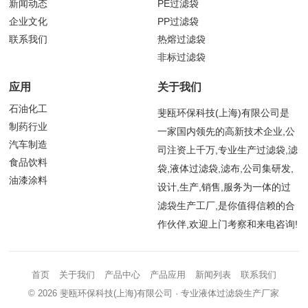
新闻动态
PE过滤袋
企业文化
PP过滤袋
联系我们
热熔过滤袋
非标过滤袋
应用
关于我们
石油化工
斐瓯环保科技(上海)有限公司是
制药行业
一家国内领先的高新技术企业,公
汽车制造
司注资上千万,专业生产过滤袋,滤
食品饮料
袋,液体过滤袋,滤布,公司集研发,
油漆涂料
设计,生产,销售,服务为一体的过
滤袋生产工厂,是你值得信赖的合
作伙伴,欢迎上门考察和来电咨询!
首页
关于我们
产品中心
产品应用
新闻列表
联系我们
© 2026
斐瓯环保科技(上海)有限公司
· 专业液体过滤袋生产厂家