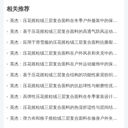
相关推荐
英杰：压花摇粒绒三层复合面料在冬季户外服装中的保暖
性能优化研究
英杰：基于压花摇粒绒三层复合面料的高透气防风运动服
饰开发
英杰：应用于滑雪服的压花摇粒绒三层复合面料抗撕裂与
耐磨性提升技术
英杰：压花摇粒绒三层复合面料在户外风衣和夹克中的应
用与性能
英杰：压花摇粒绒三层复合面料在户外运动服饰中的保暖
与透气性能研究
英杰：基于压花摇粒绒三层复合结构的功能性家居纺织品
开发与应用
英杰：压花摇粒绒三层复合面料的抗起球性与耐磨性优化
技术分析
英杰：高弹性压花摇粒绒三层复合面料在冬季童装设计中
的应用实践
英杰：压花摇粒绒三层复合面料的热湿舒适性与层间结合
强度协同提升工艺
英杰：弹力布和格子摇粒绒三层复合面料在修身户外夹克
中的弹性与保暖协同设计