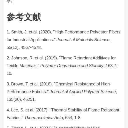
求。
参考文献
Smith, J. et al. (2020). "High-Performance Polyester Fibers
for Industrial Applications."
Journal of Materials Science
,
55(12), 4567-4578.
Johnson, R. et al. (2019). "Flame Retardant Additives for
Textile Materials."
Polymer Degradation and Stability
, 163, 1-
10.
Brown, T. et al. (2018). "Chemical Resistance of High-
Performance Fabrics."
Journal of Applied Polymer Science
,
135(20), 46291.
Lee, S. et al. (2017). "Thermal Stability of Flame Retardant
Fabrics."
Thermochimica Acta
, 654, 1-8.