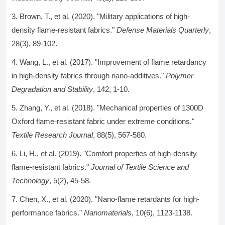
Brown, T., et al. (2020). "Military applications of high-
density flame-resistant fabrics."
Defense Materials Quarterly
,
28(3), 89-102.
Wang, L., et al. (2017). "Improvement of flame retardancy
in high-density fabrics through nano-additives."
Polymer
Degradation and Stability
, 142, 1-10.
Zhang, Y., et al. (2018). "Mechanical properties of 1300D
Oxford flame-resistant fabric under extreme conditions."
Textile Research Journal
, 88(5), 567-580.
Li, H., et al. (2019). "Comfort properties of high-density
flame-resistant fabrics."
Journal of Textile Science and
Technology
, 5(2), 45-58.
Chen, X., et al. (2020). "Nano-flame retardants for high-
performance fabrics."
Nanomaterials
, 10(6), 1123-1138.