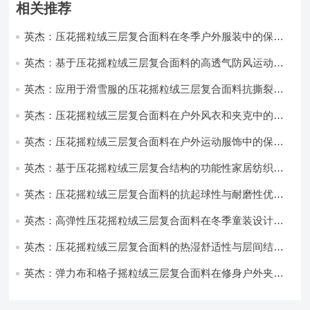
相关推荐
英杰：压花摇粒绒三层复合面料在冬季户外服装中的保暖
性能优化研究
英杰：基于压花摇粒绒三层复合面料的高透气防风运动服
饰开发
英杰：应用于滑雪服的压花摇粒绒三层复合面料抗撕裂与
耐磨性提升技术
英杰：压花摇粒绒三层复合面料在户外风衣和夹克中的应
用与性能
英杰：压花摇粒绒三层复合面料在户外运动服饰中的保暖
与透气性能研究
英杰：基于压花摇粒绒三层复合结构的功能性家居纺织品
开发与应用
英杰：压花摇粒绒三层复合面料的抗起球性与耐磨性优化
技术分析
英杰：高弹性压花摇粒绒三层复合面料在冬季童装设计中
的应用实践
英杰：压花摇粒绒三层复合面料的热湿舒适性与层间结合
强度协同提升工艺
英杰：弹力布和格子摇粒绒三层复合面料在修身户外夹克
中的弹性与保暖协同设计