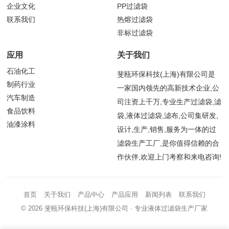
企业文化
PP过滤袋
联系我们
热熔过滤袋
非标过滤袋
应用
关于我们
石油化工
斐瓯环保科技(上海)有限公司是
制药行业
一家国内领先的高新技术企业,公
汽车制造
司注资上千万,专业生产过滤袋,滤
食品饮料
袋,液体过滤袋,滤布,公司集研发,
油漆涂料
设计,生产,销售,服务为一体的过
滤袋生产工厂,是你值得信赖的合
作伙伴,欢迎上门考察和来电咨询!
首页
关于我们
产品中心
产品应用
新闻列表
联系我们
© 2026
斐瓯环保科技(上海)有限公司
· 专业液体过滤袋生产厂家