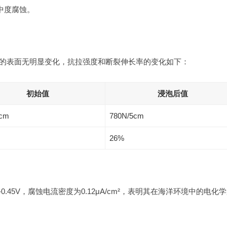
中度腐蚀。
燃丝的表面无明显变化，抗拉强度和断裂伸长率的变化如下：
初始值
浸泡后值
5cm
780N/5cm
26%
.45V，腐蚀电流密度为0.12μA/cm²，表明其在海洋环境中的电化