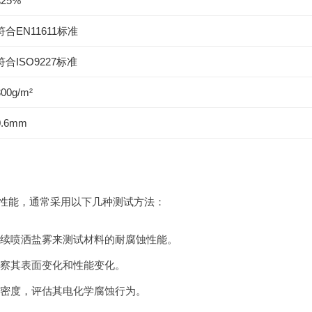
≤25%
符合EN11611标准
符合ISO9227标准
300g/m²
0.6mm
蚀性能，通常采用以下几种测试方法：
续喷洒盐雾来测试材料的耐腐蚀性能。
察其表面变化和性能变化。
密度，评估其电化学腐蚀行为。