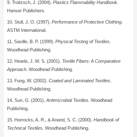
Troitzsch, J. (2004).
Plastics Flammability Handbook
.
Hanser Publishers.
Stull, J. O. (1997).
Performance of Protective Clothing
.
ASTM International.
Saville, B. P. (1999).
Physical Testing of Textiles
.
Woodhead Publishing.
Hearle, J. W. S. (2001).
Textile Fibers: A Comparative
Approach
. Woodhead Publishing.
Fung, W. (2002).
Coated and Laminated Textiles
.
Woodhead Publishing.
Sun, G. (2001).
Antimicrobial Textiles
. Woodhead
Publishing.
Horrocks, A. R., & Anand, S. C. (2000).
Handbook of
Technical Textiles
. Woodhead Publishing.