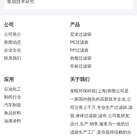
集成技术研究
公司
产品
公司简介
尼龙过滤袋
新闻动态
PE过滤袋
企业文化
PP过滤袋
联系我们
热熔过滤袋
非标过滤袋
应用
关于我们
石油化工
斐瓯环保科技(上海)有限公司是
制药行业
一家国内领先的高新技术企业,公
汽车制造
司注资上千万,专业生产过滤袋,滤
食品饮料
袋,液体过滤袋,滤布,公司集研发,
油漆涂料
设计,生产,销售,服务为一体的过
滤袋生产工厂,是你值得信赖的合