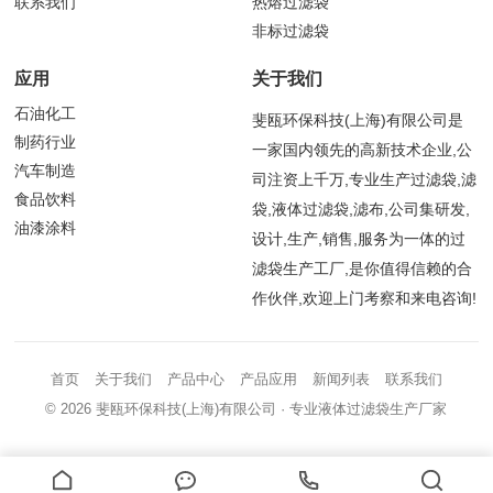
联系我们
热熔过滤袋
非标过滤袋
应用
关于我们
石油化工
斐瓯环保科技(上海)有限公司是
制药行业
一家国内领先的高新技术企业,公
汽车制造
司注资上千万,专业生产过滤袋,滤
食品饮料
袋,液体过滤袋,滤布,公司集研发,
油漆涂料
设计,生产,销售,服务为一体的过
滤袋生产工厂,是你值得信赖的合
作伙伴,欢迎上门考察和来电咨询!
首页
关于我们
产品中心
产品应用
新闻列表
联系我们
© 2026
斐瓯环保科技(上海)有限公司
· 专业液体过滤袋生产厂家