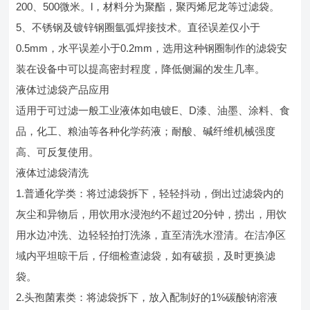
200、500微米。l，材料分为聚酯，聚丙烯尼龙等过滤袋。
5、不锈钢及镀锌钢圈氩弧焊接技术。直径误差仅小于
0.5mm，水平误差小于0.2mm，选用这种钢圈制作的滤袋安
装在设备中可以提高密封程度，降低侧漏的发生几率。
液体过滤袋产品应用
适用于可过滤一般工业液体如电镀E、D漆、油墨、涂料、食
品，化工、粮油等各种化学药液；耐酸、碱纤维机械强度
高、可反复使用。
液体过滤袋清洗
1.普通化学类：将过滤袋拆下，轻轻抖动，倒出过滤袋内的
灰尘和异物后，用饮用水浸泡约不超过20分钟，捞出，用饮
用水边冲洗、边轻轻拍打洗涤，直至清洗水澄清。在洁净区
域内平坦晾干后，仔细检查滤袋，如有破损，及时更换滤
袋。
2.头孢菌素类：将滤袋拆下，放入配制好的1%碳酸钠溶液